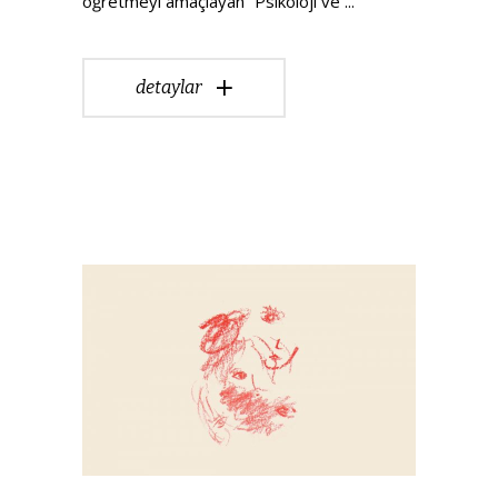
öğretmeyi amaçlayan “Psikoloji ve
detaylar