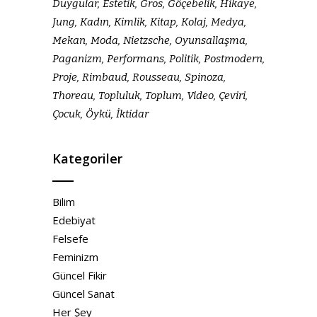
Duygular
Estetik
Gros
Göçebelik
Hikaye
Jung
Kadın
Kimlik
Kitap
Kolaj
Medya
Mekan
Moda
Nietzsche
Oyunsallaşma
Paganizm
Performans
Politik
Postmodern
Proje
Rimbaud
Rousseau
Spinoza
Thoreau
Topluluk
Toplum
Video
Çeviri
Çocuk
Öykü
İktidar
Kategoriler
Bilim
Edebiyat
Felsefe
Feminizm
Güncel Fikir
Güncel Sanat
Her Şey