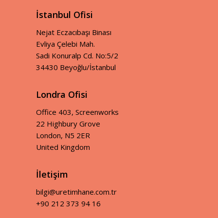
İstanbul Ofisi
Nejat Eczacıbaşı Binası
Evliya Çelebi Mah.
Sadi Konuralp Cd. No:5/2
34430 Beyoğlu/İstanbul
Londra Ofisi
Office 403, Screenworks
22 Highbury Grove
London, N5 2ER
United Kingdom
İletişim
bilgi@uretimhane.com.tr
+90 212 373 94 16