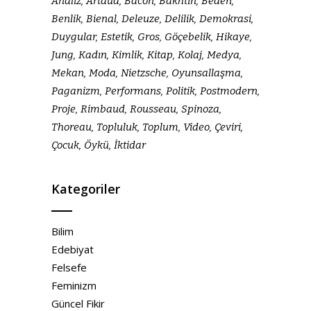
Analiz
Artaud
Bacon
Bakhtin
Beden
Benlik
Bienal
Deleuze
Delilik
Demokrasi
Duygular
Estetik
Gros
Göçebelik
Hikaye
Jung
Kadın
Kimlik
Kitap
Kolaj
Medya
Mekan
Moda
Nietzsche
Oyunsallaşma
Paganizm
Performans
Politik
Postmodern
Proje
Rimbaud
Rousseau
Spinoza
Thoreau
Topluluk
Toplum
Video
Çeviri
Çocuk
Öykü
İktidar
Kategoriler
Bilim
Edebiyat
Felsefe
Feminizm
Güncel Fikir