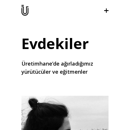
Evdekiler
Üretimhane’de ağırladığımız
yürütücüler ve eğitmenler