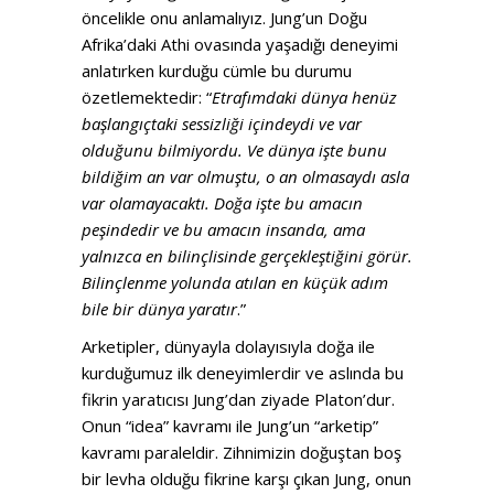
öncelikle onu anlamalıyız. Jung’un Doğu
Afrika’daki Athi ovasında yaşadığı deneyimi
anlatırken kurduğu cümle bu durumu
özetlemektedir: “
Etrafımdaki dünya henüz
başlangıçtaki sessizliği içindeydi ve var
olduğunu bilmiyordu. Ve dünya işte bunu
bildiğim an var olmuştu, o an olmasaydı asla
var olamayacaktı. Doğa işte bu amacın
peşindedir ve bu amacın insanda, ama
yalnızca en bilinçlisinde gerçekleştiğini görür.
Bilinçlenme yolunda atılan en küçük adım
bile bir dünya yaratır
.”
Arketipler, dünyayla dolayısıyla doğa ile
kurduğumuz ilk deneyimlerdir ve aslında bu
fikrin yaratıcısı Jung’dan ziyade Platon’dur.
Onun “idea” kavramı ile Jung’un “arketip”
kavramı paraleldir. Zihnimizin doğuştan boş
bir levha olduğu fikrine karşı çıkan Jung, onun