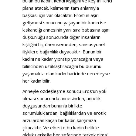
bulan bu kadın, kendi kişiliğini ve keşfini ikinci
plana atacak, kelimenin tam anlamıyla
başkası için var olacaktır. Eros’un aşırı
gelişmesi sonucunu yaşayan bir kadın ise
kıskandığı annesinin yanı sıra babasına aşırı
düşkünlüğü sonucunda diğer insanların
kişiliğini hiç önemsemeden, sansasyonel
ilişkilere bağımlılık duyacaktır. Bunun bir
kadını ne kadar yıpratıp yoracağını veya
bilincinden uzaklaştıracağını bu durumu
yaşamakta olan kadın haricinde neredeyse
her kadın bilir.
Anneyle özdeşleşme sonucu Eros’un yok
olması sonucunda annesinden, annelik
duygusundan bununla birlikte
sorumluluklardan, bağlılıklardan ve erotik
arzulardan kaçan bir kadın karşımıza
çıkacaktır. Ve elbette bu kadın birlikte
olduğu erkeğe her seferinde “erkek olma”