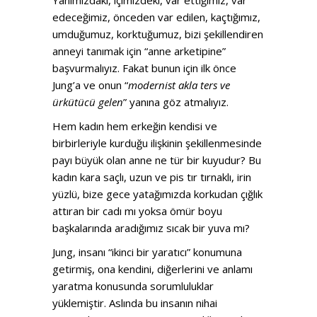
edeceğimiz, önceden var edilen, kaçtığımız,
umduğumuz, korktuğumuz, bizi şekillendiren
anneyi tanımak için “anne arketipine”
başvurmalıyız. Fakat bunun için ilk önce
Jung’a ve onun “
modernist akla ters ve
ürkütücü gelen
” yanına göz atmalıyız.
Hem kadın hem erkeğin kendisi ve
birbirleriyle kurduğu ilişkinin şekillenmesinde
payı büyük olan anne ne tür bir kuyudur? Bu
kadın kara saçlı, uzun ve pis tır tırnaklı, irin
yüzlü, bize gece yatağımızda korkudan çığlık
attıran bir cadı mı yoksa ömür boyu
başkalarında aradığımız sıcak bir yuva mı?
Jung, insanı “ikinci bir yaratıcı” konumuna
getirmiş, ona kendini, diğerlerini ve anlamı
yaratma konusunda sorumluluklar
yüklemiştir. Aslında bu insanın nihai