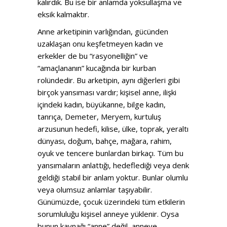
kalırdık. Bu ise bir anlamda yoksullaşma ve
eksik kalmaktır.
Anne arketipinin varlığından, gücünden
uzaklaşan onu keşfetmeyen kadın ve
erkekler de bu “rasyonelliğin” ve
“amaçlananın” kucağında bir kurban
rolündedir. Bu arketipin, aynı diğerleri gibi
birçok yansıması vardır; kişisel anne, ilişki
içindeki kadın, büyükanne, bilge kadın,
tanrıça, Demeter, Meryem, kurtuluş
arzusunun hedefi, kilise, ülke, toprak, yeraltı
dünyası, doğum, bahçe, mağara, rahim,
oyuk ve tencere bunlardan birkaçı. Tüm bu
yansımaların anlattığı, hedeflediği veya denk
geldiği stabil bir anlam yoktur. Bunlar olumlu
veya olumsuz anlamlar taşıyabilir.
Günümüzde, çocuk üzerindeki tüm etkilerin
sorumluluğu kişisel anneye yüklenir. Oysa
bunun kaynağı “anne” değil, anneye