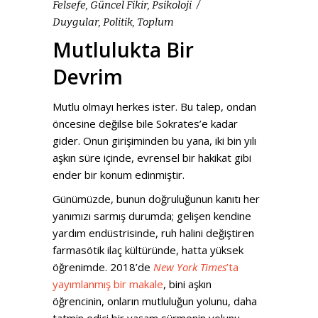
Felsefe
,
Güncel Fikir
,
Psikoloji
Duygular
,
Politik
,
Toplum
Mutlulukta Bir
Devrim
Mutlu olmayı herkes ister. Bu talep, ondan
öncesine değilse bile Sokrates’e kadar
gider. Onun girişiminden bu yana, iki bin yılı
aşkın süre içinde, evrensel bir hakikat gibi
ender bir konum edinmiştir.
Günümüzde, bunun doğruluğunun kanıtı her
yanımızı sarmış durumda; gelişen kendine
yardım endüstrisinde, ruh halini değiştiren
farmasötik ilaç kültüründe, hatta yüksek
öğrenimde. 2018’de
New York Times
’ta
yayımlanmış bir makale
, bini aşkın
öğrencinin, onların mutluluğun yolunu, daha
tatmin edici bir yaşam sürmenin yolunu