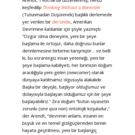
keşfedilip
Thinking Without
a
Bannister
(Tutunmadan Düşünmek) başlıklı derlemede
yer verilen bir
dersinde
, Amerikan
Devrimine katılanlar için şöyle yazmıştı:
“Özgür olma deneyimi, yeni bir şeye
başlama ile örtüşür, daha doğrusu bunlar
derinlemesine birbirine karışmıştır… ve belli
ki, bu esrarengiz insan yeteneği, yeni bir
şeye başlama kabiliyeti, her birimizin doğum
aracılığıyla yeni-gelen (
newcomer
) olarak
dünyaya katılmamız olgusuyla alakalıdır.
Başka bir deyişle, başlıyor
olduğumuz
ve
dolayısıyla başlayan olduğumuz için bir şeye
başlayabiliriz.” Zira doğum “bütün siyasetin
zorunlu (
sine qua non
) ontolojik koşuludur,”
der Arendt, “devrimin anlamı, insanın en
büyük ve en temel gizilgüçlerinden birinin
hayata geçirilmesi, yeni bir başlangıç