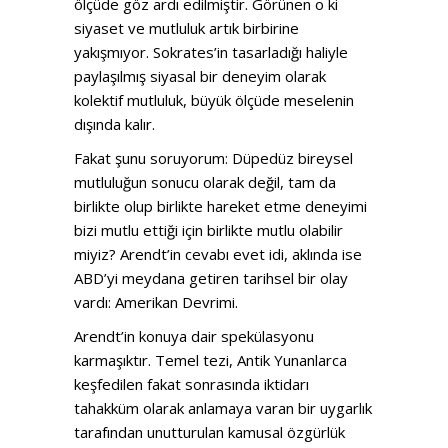
ölçüde göz ardı edilmiştir. Görünen o ki
siyaset ve mutluluk artık birbirine
yakışmıyor. Sokrates’in tasarladığı haliyle
paylaşılmış siyasal bir deneyim olarak
kolektif mutluluk, büyük ölçüde meselenin
dışında kalır.
Fakat şunu soruyorum: Düpedüz bireysel
mutluluğun sonucu olarak değil, tam da
birlikte olup birlikte hareket etme deneyimi
bizi mutlu ettiği için birlikte mutlu olabilir
miyiz? Arendt’in cevabı evet idi, aklında ise
ABD’yi meydana getiren tarihsel bir olay
vardı: Amerikan Devrimi.
Arendt’in konuya dair spekülasyonu
karmaşıktır. Temel tezi, Antik Yunanlarca
keşfedilen fakat sonrasında iktidarı
tahakküm olarak anlamaya varan bir uygarlık
tarafından unutturulan kamusal özgürlük