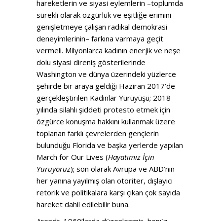
hareketlerin ve siyasi eylemlerin –toplumda
sürekli olarak özgürlük ve eşitliğe erimini
genişletmeye çalışan radikal demokrasi
deneyimlerinin– farkına varmaya geçit
vermeli. Milyonlarca kadının enerjik ve neşe
dolu siyasi direniş gösterilerinde
Washington ve dünya üzerindeki yüzlerce
şehirde bir araya geldiği Haziran 2017’de
gerçekleştirilen Kadınlar Yürüyüşü; 2018
yılında silahlı şiddeti protesto etmek için
özgürce konuşma hakkını kullanmak üzere
toplanan farklı çevrelerden gençlerin
bulunduğu Florida ve başka yerlerde yapılan
March for Our Lives (
Hayatımız İçin
Yürüyoruz
); son olarak Avrupa ve ABD’nin
her yanına yayılmış olan otoriter, dışlayıcı
retorik ve politikalara karşı çıkan çok sayıda
hareket dahil edilebilir buna.
Arendt, 1960’larda düzenlenmiş, henüz