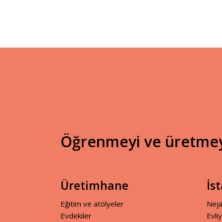
Öğrenmeyi ve üretmeyi
Üretimhane
İs
Eğitim ve atölyeler
Neja
Evdekiler
Evli