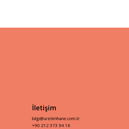
İletişim
bilgi@uretimhane.com.tr
+90 212 373 94 16