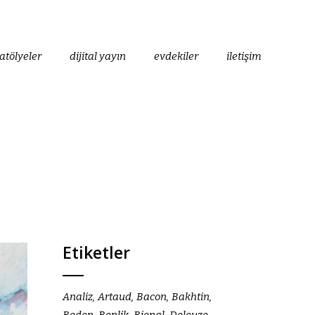
atölyeler
dijital yayın
evdekiler
iletişim
Etiketler
Analiz
Artaud
Bacon
Bakhtin
Beden
Benlik
Bienal
Deleuze