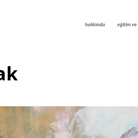
hakkında
eğitim ve 
ak