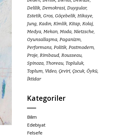
Delilik
Demokrasi
Duygular
Estetik
Gros
Göçebelik
Hikaye
Jung
Kadın
Kimlik
Kitap
Kolaj
Medya
Mekan
Moda
Nietzsche
Oyunsallaşma
Paganizm
Performans
Politik
Postmodern
Proje
Rimbaud
Rousseau
Spinoza
Thoreau
Topluluk
Toplum
Video
Çeviri
Çocuk
Öykü
İktidar
Kategoriler
Bilim
Edebiyat
Felsefe