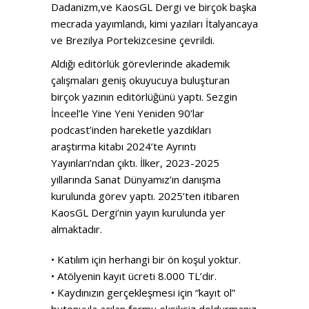
Dadanizm,ve KaosGL Dergi ve birçok başka
mecrada yayımlandı, kimi yazıları İtalyancaya
ve Brezilya Portekizcesine çevrildi.
Aldığı editörlük görevlerinde akademik
çalışmaları geniş okuyucuya buluşturan
birçok yazının editörlüğünü yaptı. Sezgin
İnceel’le Yine Yeni Yeniden 90’lar
podcast’inden hareketle yazdıkları
araştırma kitabı 2024’te Ayrıntı
Yayınları’ndan çıktı. İlker, 2023-2025
yıllarında Sanat Dünyamız’ın danışma
kurulunda görev yaptı. 2025’ten itibaren
KaosGL Dergi’nin yayın kurulunda yer
almaktadır.
• Katılım için herhangi bir ön koşul yoktur.
• Atölyenin kayıt ücreti 8.000 TL’dir.
• Kaydınızın gerçekleşmesi için “kayıt ol”
butonuyla açılan formu eksiksiz doldurmanız