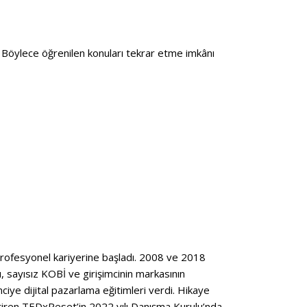
. Böylece öğrenilen konuları tekrar etme imkânı
 profesyonel kariyerine başladı. 2008 ve 2018
ı, sayısız KOBİ ve girişimcinin markasının
ye dijital pazarlama eğitimleri verdi. Hikaye
eştiren TEDxReset’in 2022 yılı Danışma Kurulu’nda