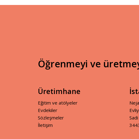
Öğrenmeyi ve üretmeyi
Üretimhane
İs
Eğitim ve atölyeler
Neja
Evdekiler
Evli
Sözleşmeler
Sadi
İletişim
3443