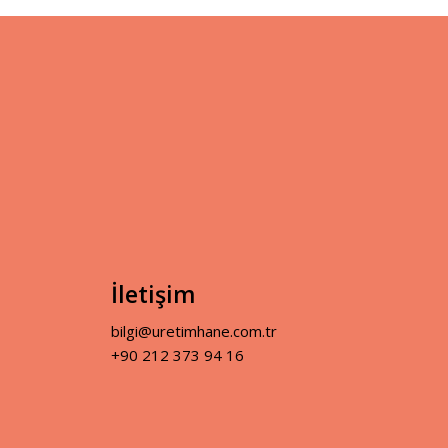
İletişim
bilgi@uretimhane.com.tr
+90 212 373 94 16