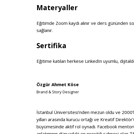
Materyaller
Eğitimde Zoom kaydı alınır ve ders gününden sonr
sağlanır.
Sertifika
Eğitime katılan herkese LinkedIn uyumlu, dijitalde 
Özgür Ahmet Köse
Brand & Story Designer
İstanbul Üniversitesi’nden mezun oldu ve 2000’le
yılları arasında kurucu ortağı ve Kreatif Direktö
büyümesinde aktif rol oynadı. Facebook mentorü 
anlatımının dünyadaki en prestijli sahnesi olan 