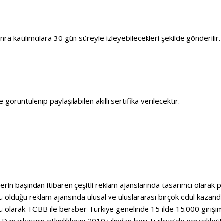
a katılımcılara 30 gün süreyle izleyebilecekleri şekilde gönderilir
görüntülenip paylaşılabilen akıllı sertifika verilecektir.
rin başından itibaren çeşitli reklam ajanslarında tasarımcı olarak
r’ü olduğu reklam ajansında ulusal ve uluslararası birçok ödül kazand
olarak TOBB ile beraber Türkiye genelinde 15 ilde 15.000 girişimci
TED markasının etkinliklerini 2010 yılından beri Türkiye’de gerçekl