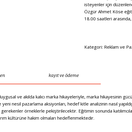
isteyenler için düzenlen
Özgür Ahmet Köse eğitm
18.00 saatleri arasınd
Kategori:
Reklam ve Paz
men
kayıt ve ödeme
ygusal ve akılda kalıcı marka hikayeleriyle, marka hikayesinin gücü
 yeni nesil pazarlama aksiyonları, hedef kitle analizinin nasıl yapıld
erekenler örneklerle pekiştirilecektir. Eğitimin sonunda katılımcılar
rım kültürüne hakim olmaları hedeflenmektedir.