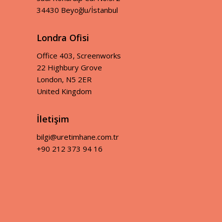
34430 Beyoğlu/İstanbul
Londra Ofisi
Office 403, Screenworks
22 Highbury Grove
London, N5 2ER
United Kingdom
İletişim
bilgi@uretimhane.com.tr
+90 212 373 94 16