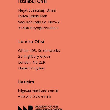
İstanbul Ofisi
Nejat Eczacıbaşı Binası
Evliya Çelebi Mah.
Sadi Konuralp Cd. No:5/2
34430 Beyoğlu/İstanbul
Londra Ofisi
Office 403, Screenworks
22 Highbury Grove
London, N5 2ER
United Kingdom
İletişim
bilgi@uretimhane.com.tr
+90 212 373 94 16