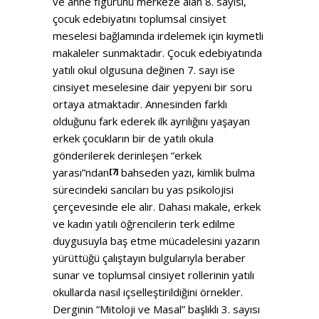
ve anne figürünü merkeze alan 8. sayısı,
çocuk edebiyatını toplumsal cinsiyet
meselesi bağlamında irdelemek için kıymetli
makaleler sunmaktadır. Çocuk edebiyatında
yatılı okul olgusuna değinen 7. sayı ise
cinsiyet meselesine dair yepyeni bir soru
ortaya atmaktadır. Annesinden farklı
olduğunu fark ederek ilk ayrılığını yaşayan
erkek çocukların bir de yatılı okula
gönderilerek derinleşen “erkek
yarası”ndan
bahseden yazı, kimlik bulma
[7]
sürecindeki sancıları bu yas psikolojisi
çerçevesinde ele alır. Dahası makale, erkek
ve kadın yatılı öğrencilerin terk edilme
duygusuyla baş etme mücadelesini yazarın
yürüttüğü çalıştayın bulgularıyla beraber
sunar ve toplumsal cinsiyet rollerinin yatılı
okullarda nasıl içselleştirildiğini örnekler.
Derginin “Mitoloji ve Masal” başlıklı 3. sayısı