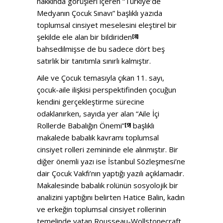
hakkında görüşleri içeren “Türkiye’de
Medyanın Çocuk Sınavı” başlıklı yazıda
toplumsal cinsiyet meselesini eleştirel bir
şekilde ele alan bir bildiriden
[8]
bahsedilmişse de bu sadece dört beş
satırlık bir tanıtımla sınırlı kalmıştır.
Aile ve Çocuk temasıyla çıkan 11. sayı,
çocuk-aile ilişkisi perspektifinden çocuğun
kendini gerçekleştirme sürecine
odaklanırken, sayıda yer alan “Aile İçi
Rollerde Babalığın Önemi”
başlıklı
[9]
makalede babalık kavramı toplumsal
cinsiyet rolleri zemininde ele alınmıştır. Bir
diğer önemli yazı ise İstanbul Sözleşmesi’ne
dair Çocuk Vakfı’nın yaptığı yazılı açıklamadır.
Makalesinde babalık rolünün sosyolojik bir
analizini yaptığını belirten Hatice Balin, kadın
ve erkeğin toplumsal cinsiyet rollerinin
temelinde yatan Rousseau-Wollstonecraft