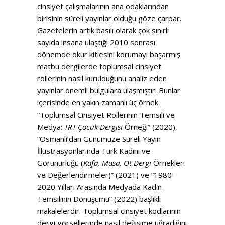
cinsiyet çalışmalarının ana odaklarından
birisinin süreli yayınlar olduğu göze çarpar.
Gazetelerin artık basılı olarak çok sınırlı
sayıda insana ulaştığı 2010 sonrası
dönemde okur kitlesini korumayı başarmış
matbu dergilerde toplumsal cinsiyet
rollerinin nasıl kurulduğunu analiz eden
yayınlar önemli bulgulara ulaşmıştır. Bunlar
içerisinde en yakın zamanlı üç örnek
“Toplumsal Cinsiyet Rollerinin Temsili ve
Medya:
TRT Çocuk Dergisi
Örneği” (2020),
“Osmanlı’dan Günümüze Süreli Yayın
İllüstrasyonlarında Türk Kadını ve
Görünürlüğü (
Kafa, Masa, Ot Dergi
Örnekleri
ve Değerlendirmeler)” (2021) ve “1980-
2020 Yılları Arasında Medyada Kadın
Temsilinin Dönüşümü” (2022) başlıklı
makalelerdir. Toplumsal cinsiyet kodlarının
dergi görsellerinde nasıl değişime uğradığını