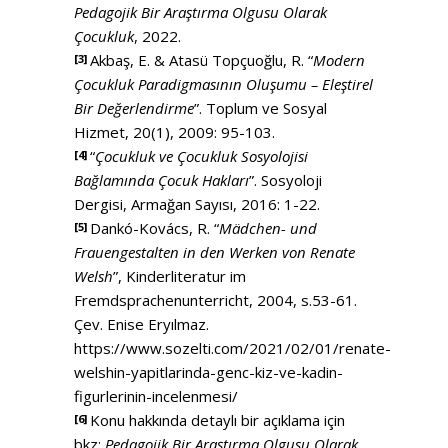
Pedagojik Bir Araştırma Olgusu Olarak
Çocukluk
, 2022.
Akbaş, E. & Atasü Topçuoğlu, R. “
Modern
[3]
Çocukluk Paradigmasının Oluşumu – Eleştirel
Bir Değerlendirme
”. Toplum ve Sosyal
Hizmet, 20(1), 2009: 95-103.
“
Çocukluk ve Çocukluk Sosyolojisi
[4]
Bağlamında Çocuk Hakları
”. Sosyoloji
Dergisi, Armağan Sayısı, 2016: 1-22.
Dankó-Kovács, R. “
Mädchen- und
[5]
Frauengestalten in den Werken von Renate
Welsh
”, Kinderliteratur im
Fremdsprachenunterricht, 2004, s.53-61.
Çev. Enise Eryılmaz.
https://www.sozelti.com/2021/02/01/renate-
welshin-yapitlarinda-genc-kiz-ve-kadin-
figurlerinin-incelenmesi/
Konu hakkında detaylı bir açıklama için
[6]
bkz:
Pedagojik Bir Araştırma Olgusu Olarak