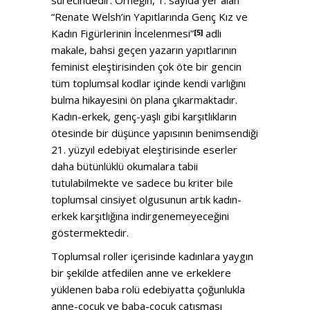
“Renate Welsh’in Yapıtlarında Genç Kız ve
Kadın Figürlerinin İncelenmesi”
adlı
[5]
makale, bahsi geçen yazarın yapıtlarının
feminist eleştirisinden çok öte bir gencin
tüm toplumsal kodlar içinde kendi varlığını
bulma hikayesini ön plana çıkarmaktadır.
Kadın-erkek, genç-yaşlı gibi karşıtlıkların
ötesinde bir düşünce yapısının benimsendiği
21. yüzyıl edebiyat eleştirisinde eserler
daha bütünlüklü okumalara tabii
tutulabilmekte ve sadece bu kriter bile
toplumsal cinsiyet olgusunun artık kadın-
erkek karşıtlığına indirgenemeyeceğini
göstermektedir.
Toplumsal roller içerisinde kadınlara yaygın
bir şekilde atfedilen anne ve erkeklere
yüklenen baba rolü edebiyatta çoğunlukla
anne-çocuk ve baba-çocuk çatışması